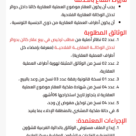
يجب أن يكون العقار موضوع العملية العقارية كائنا داخل دوائر
تدخل الوكالة العقارية الفلاحية.
أن يكون أطراف العملية العقارية من ذوي الجنسية التونسية ،
الوثائق المطلوبة
عدد 02 نظائر أصلية من
مطلب ترخيص في بيع عقار كائن بدوائر
تدخل الوكالــة العقاريــة الفلاحيــة
(معرفة بإمضاء كل
أطراف العملية العقارية) ،
عدد 02 نسخ من الوثائق المثبتة لهوية أطراف العملية
العقارية،
عدد 01 نسخة قانونية رفقة عدد 03 نسخ من وعد بالبيع ،
عدد 04 نسخ من شهادة ملكية العقار موضوع العملية
العقارية لا يتجاوز تاريخ استخراجها 06أشهر،
عدد 04 نسخ من توكيل مفوض إن وجد،
في حالة ملكية المشتري بالمنطقة الإدلاء بما يفيد
الإجراءات المعتمدة:
إيداع الملف مستوفي الوثائق بالدائرة الفرعية للشؤون
القانونية و النزاعات و الشؤون العقارية بمركز الولاية،