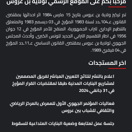
مرحبا بكم على الموقع الرسمي لولاية بن عروس
تم تركيز ولاية بن عروس بتاريخ 15 مارس 1984 اثر احداثها بمقتضى
القانون عـ104ـدد لسنة 1983 المؤرخ في 03 ديسمبر 1983 والمتعلق
بالتنظيم اﻹداري لتراب الجمهورية، المنقح للأمر المؤرخ في 12 جوان
1956 في اطار التقسيم الترابي الجديد لتونس الكبرى. وأحدث المجلس
الجهوي لولاية بن عروس بمقتضى القانون الاساسي عـ11ـدد المؤرخ
في 04 فيفري 1989.
اخر المستجدات
اعلام بالنشر لنتائج التعيين المباشر لفريق المصممين
لمشاريع البنايات المدنية طبقا لمقتضيات القرار المؤرخ
في 31 جانفي 2024
فعاليات المؤتمر الجهوي الأول للممرض بالمركز الرياضي
والثقافي للشباب ببن عروس
جلسة عمل لمتابعة وضعية البنايات المتداعية للسقوط