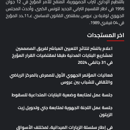
بالتنظيم اﻹداري لتراب الجمهورية، المنقح للأمر المؤرخ في 12 جوان
1956 في اطار التقسيم الترابي الجديد لتونس الكبرى. وأحدث المجلس
الجهوي لولاية بن عروس بمقتضى القانون الاساسي عـ11ـدد المؤرخ
في 04 فيفري 1989.
اخر المستجدات
اعلام بالنشر لنتائج التعيين المباشر لفريق المصممين
لمشاريع البنايات المدنية طبقا لمقتضيات القرار المؤرخ
في 31 جانفي 2024
فعاليات المؤتمر الجهوي الأول للممرض بالمركز الرياضي
والثقافي للشباب ببن عروس
جلسة عمل لمتابعة وضعية البنايات المتداعية للسقوط
جلسة عمل اللجنة الجهوية لمتابعة جني وتحويل زيت
الزيتون
في إطار سلسلة الزيارات الميدانية، لمختلف الأسواق